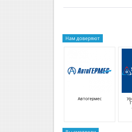
Нам доверяют
Автогермес
Ур
Г