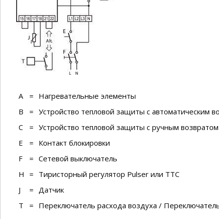
A
=
Нагревательные элементы
B
=
Устройство тепловой защиты с автоматическим в
C
=
Устройство тепловой защиты с ручным возвратом
E
=
Контакт блокировки
F
=
Сетевой выключатель
H
=
Тиристорный регулятор Pulser или TTC
J
=
Датчик
T
=
Переключатель расхода воздуха / Переключател