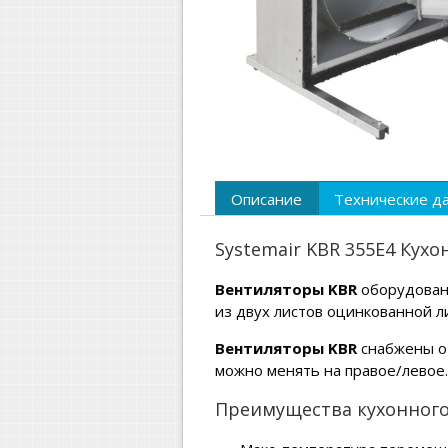
Описание
Технические д
Systemair KBR 355E4 Кух
Вентиляторы KBR
оборудованы
из двух листов оцинкованной л
Вентиляторы KBR
снабжены от
можно менять на правое/левое.
Преимущества кухонного 