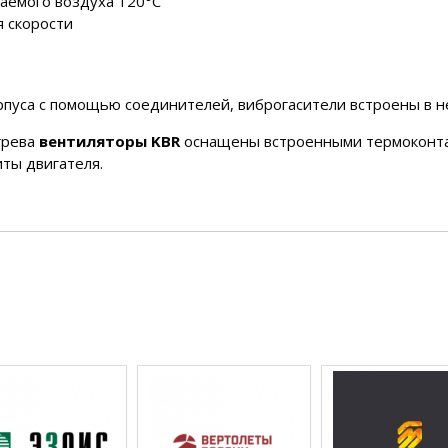
аемого воздуха 120°C
 скорости
рпуса с помощью соединителей, виброгасители встроены в 
грева
вентиляторы KBR
оснащены встроенными термоконта
ты двигателя.