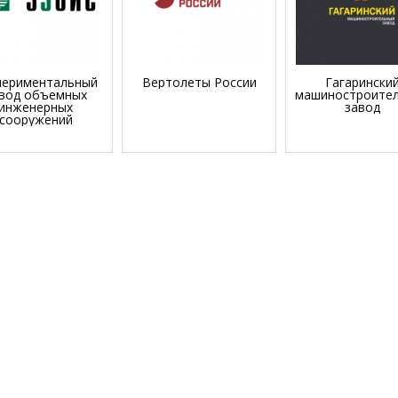
периментальный
Вертолеты России
Гагарински
вод объемных
машиностроите
инженерных
завод
сооружений