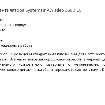
нтилятора Systemair AW sileo 560D EC
ти
ована на корпусе
кте
ии
и надежны в работе
sileo EC оснащены квадратными пластинами для настенного
тали. Все части покрыты порошковой окраской в черный цв
ктивного композитного материала с металлическим 
е колесо динамически сбалансировано (в соответствии с DIN 