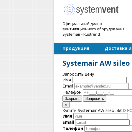
Официальный дилер
вентиляционного оборудования
Systemair - Rustrend
Продукция
Доставка и
Systemair AW sile
Запросить цену
Имя
Email
Телефон
Закрыть
Запросить
×
Купить Systemair AW sileo 560D E
Имя
Email
Телефон