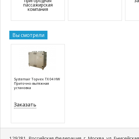
пригородная
з
пассажирская
компания
Вы смотрели
Systemair Topvex TX 04 HW
Приточно-вытяжная
установка
Заказать
129281, Российская Федерация, г. Москва, ул. Енисейская