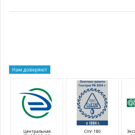
Нам доверяют
Центральная
СпУ-180
Экс