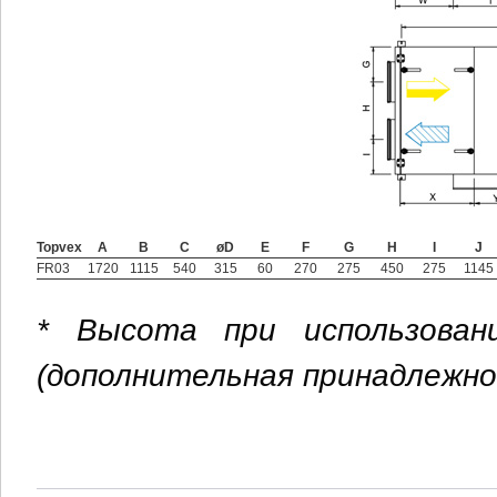
Topvex
A
B
C
øD
E
F
G
H
I
J
FR03
1720
1115
540
315
60
270
275
450
275
1145
* Высота при использован
(дополнительная принадлежн