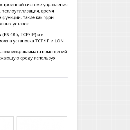
встроенной системе управления
, теплоутилизация, время
функции, такие как "фри-
онных уставок.
х
(RS 485, TCP/IP) и в
можна установка TCP/IP и LON.
дания микроклимата помещений
ружающую среду используя