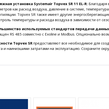
ная установка Systemair Topvex SR 11 EL-R:
Благодаря 
етров как расход воздуха, давление в системе, температура
тиляции. Topvex SR также имеет другие энергосберегающие 
нтроль температуры и расхода воздуха в зависимости от сез
льшинство используемых стандартов передачи данны
щен RS 485 совместно с Exoline и Modbus. Опционально воз
ности Topvex SR
предоставляют все необходимое для соз
а и наинизшими затратами на эксплуатацию. Сохраните ок