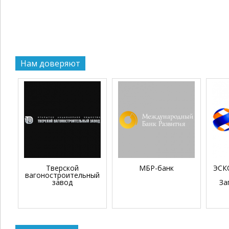
Нам доверяют
Тверской
МБР-банк
ЭСКО
вагоностроительный
завод
За