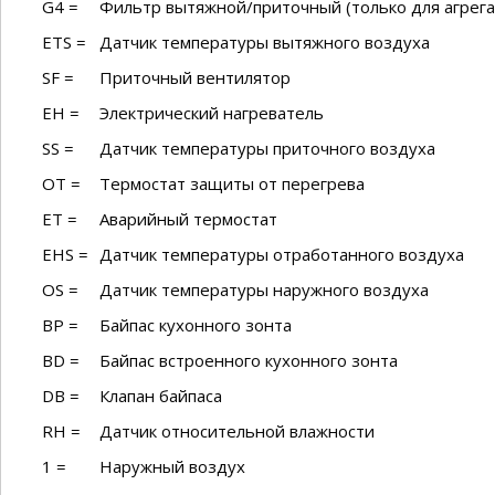
G4 =
Фильтр вытяжной/приточный (только для агрега
ETS =
Датчик температуры вытяжного воздуха
SF =
Приточный вентилятор
EH =
Электрический нагреватель
SS =
Датчик температуры приточного воздуха
OT =
Термостат защиты от перегрева
ET =
Аварийный термостат
EHS =
Датчик температуры отработанного воздуха
OS =
Датчик температуры наружного воздуха
BP =
Байпас кухонного зонта
BD =
Байпас встроенного кухонного зонта
DB =
Клапан байпаса
RH =
Датчик относительной влажности
1 =
Наружный воздух