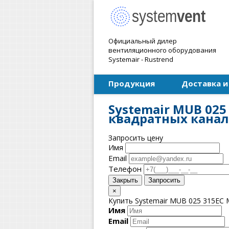
Официальный дилер
вентиляционного оборудования
Systemair - Rustrend
Продукция
Доставка и
Systemair MUB 025
квадратных кана
Запросить цену
Имя
Email
Телефон
Закрыть
Запросить
×
Купить Systemair MUB 025 315EC 
Имя
Email