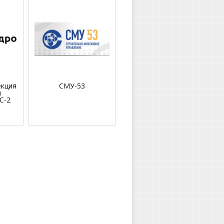
екция
СМУ-53
я
С-2