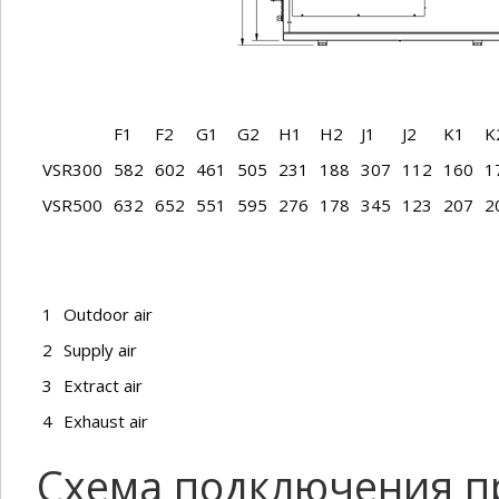
F1
F2
G1
G2
H1
H2
J1
J2
K1
K
VSR300
582
602
461
505
231
188
307
112
160
1
VSR500
632
652
551
595
276
178
345
123
207
2
1
Outdoor air
2
Supply air
3
Extract air
4
Exhaust air
Схема подключения п